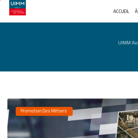
ACCUEIL
À
UIMM Auve
Promotion Des Métiers